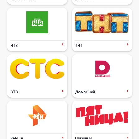
НТВ
ТНТ
СТС
Домашний
РЕН ТВ
Пятница!