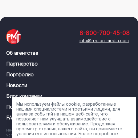
8-800-700-45-08
info@region-media.com
Об агентстве
Партнерство
Портфолио
Новости
Блог компании
Мы используем файлы cookie, разработанные
Политика конфиденциальности
нашими специалистами и третьими лицами, для
анализа событий на нашем веб-сайте, что
FAQ
позволяет нам улучшать взаимодействие с
пользователями и обслуживание. Продолжая
просмотр страниц нашего сайта, вы принимаете
Информация на сайте носит справочный характер и ни при каких
условия его использования. Более подробные
условиях не является публичной офертой