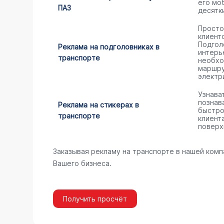
его мо
ПАЗ
десятк
Просто
клиент
Подгол
Реклама на подголовниках в
интерь
транспорте
необхо
маршру
электр
Узнава
познав
Реклама на стикерах в
быстро
транспорте
клиент
поверх
Заказывая рекламу на транспорте в нашей комп
Вашего бизнеса.
Получить просчёт