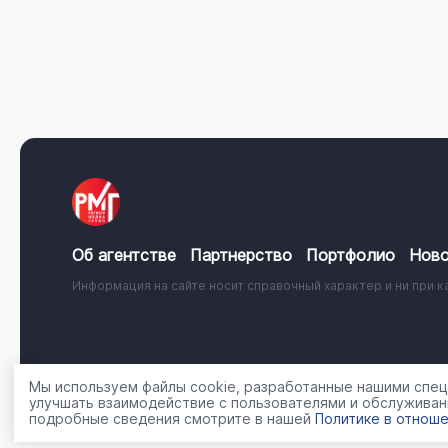
Об агентстве
Партнерство
Портфолио
Ново
Информация на сайте носит справочный характер и ни при к
© 2001 - 2026, ООО «Регион Медиа Групп»
Политика об
Мы используем файлы cookie, разработанные нашими специ
улучшать взаимодействие с пользователями и обслуживан
подробные сведения смотрите в нашей
Политике в отноше