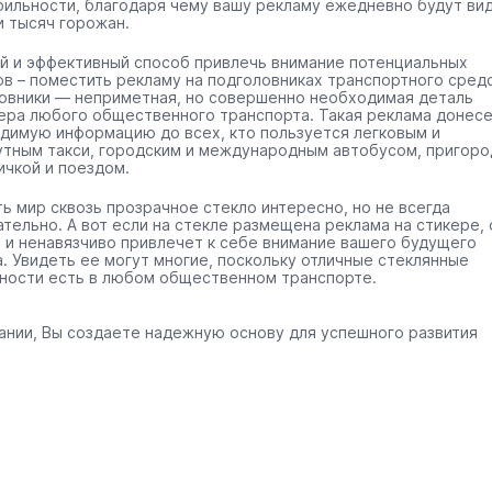
бильности, благодаря чему вашу рекламу ежедневно будут ви
и тысяч горожан.
й и эффективный способ привлечь внимание потенциальных
ов – поместить рекламу на подголовниках транспортного средс
овники — неприметная, но совершенно необходимая деталь
ера любого общественного транспорта. Такая реклама донес
димую информацию до всех, кто пользуется легковым и
тным такси, городским и международным автобусом, пригоро
ичкой и поездом.
ть мир сквозь прозрачное стекло интересно, но не всегда
ательно. А вот если на стекле размещена реклама на стикере, 
 и ненавязчиво привлечет к себе внимание вашего будущего
а. Увидеть ее могут многие, поскольку отличные стеклянные
ности есть в любом общественном транспорте.
ании, Вы создаете надежную основу для успешного развития