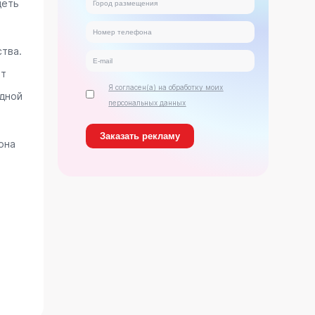
деть
тва.
ет
Я согласен(а) на обработку моих
дной
персональных данных
она