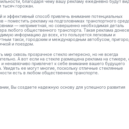
бильности, благодаря чему вашу рекламу ежедневно будут ви
и тысяч горожан.
й и эффективный способ привлечь внимание потенциальных
ов – поместить рекламу на подголовниках транспортного средс
овники — неприметная, но совершенно необходимая деталь
ера любого общественного транспорта. Такая реклама донес
димую информацию до всех, кто пользуется легковым и
тным такси, городским и международным автобусом, пригоро
ичкой и поездом.
ть мир сквозь прозрачное стекло интересно, но не всегда
ательно. А вот если на стекле размещена реклама на стикере, 
 и ненавязчиво привлечет к себе внимание вашего будущего
а. Увидеть ее могут многие, поскольку отличные стеклянные
ности есть в любом общественном транспорте.
ании, Вы создаете надежную основу для успешного развития