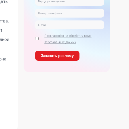
деть
тва.
ет
Я согласен(а) на обработку моих
дной
персональных данных
она