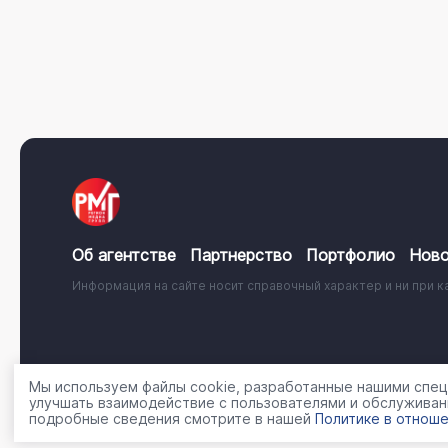
Об агентстве
Партнерство
Портфолио
Ново
Информация на сайте носит справочный характер и ни при к
© 2001 - 2026, ООО «Регион Медиа Групп»
Политика об
Мы используем файлы cookie, разработанные нашими специ
улучшать взаимодействие с пользователями и обслуживан
подробные сведения смотрите в нашей
Политике в отноше