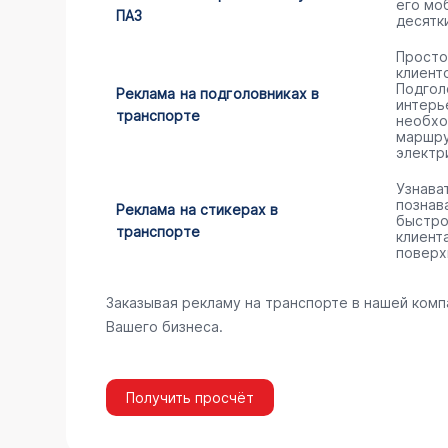
его мо
ПАЗ
десятк
Просто
клиент
Подгол
Реклама на подголовниках в
интерь
транспорте
необхо
маршру
электр
Узнава
познав
Реклама на стикерах в
быстро
транспорте
клиент
поверх
Заказывая рекламу на транспорте в нашей комп
Вашего бизнеса.
Получить просчёт