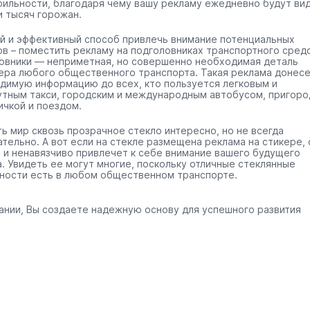
бильности, благодаря чему вашу рекламу ежедневно будут ви
и тысяч горожан.
й и эффективный способ привлечь внимание потенциальных
ов – поместить рекламу на подголовниках транспортного средс
овники — неприметная, но совершенно необходимая деталь
ера любого общественного транспорта. Такая реклама донес
димую информацию до всех, кто пользуется легковым и
тным такси, городским и международным автобусом, пригоро
ичкой и поездом.
ть мир сквозь прозрачное стекло интересно, но не всегда
ательно. А вот если на стекле размещена реклама на стикере, 
 и ненавязчиво привлечет к себе внимание вашего будущего
а. Увидеть ее могут многие, поскольку отличные стеклянные
ности есть в любом общественном транспорте.
ании, Вы создаете надежную основу для успешного развития