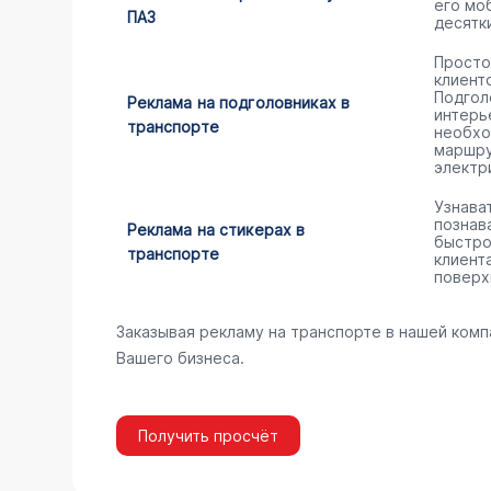
его мо
ПАЗ
десятк
Просто
клиент
Подгол
Реклама на подголовниках в
интерь
транспорте
необхо
маршру
электр
Узнава
познав
Реклама на стикерах в
быстро
транспорте
клиент
поверх
Заказывая рекламу на транспорте в нашей комп
Вашего бизнеса.
Получить просчёт