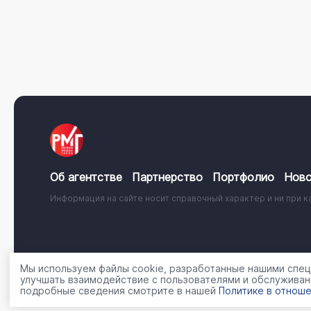
Об агентстве
Партнерство
Портфолио
Ново
Информация на сайте носит справочный характер и ни при к
© 2001 - 2026, ООО «Регион Медиа Групп»
Политика об
Мы используем файлы cookie, разработанные нашими специ
улучшать взаимодействие с пользователями и обслуживан
подробные сведения смотрите в нашей
Политике в отноше