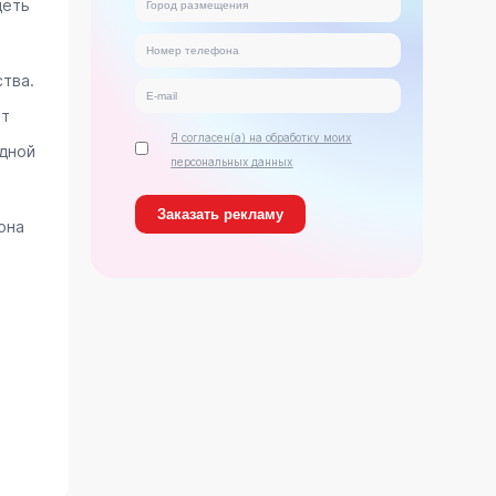
деть
тва.
ет
Я согласен(а) на обработку моих
дной
персональных данных
она