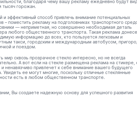
бильности, благодаря чему вашу рекламу ежедневно будут ви
и тысяч горожан.
й и эффективный способ привлечь внимание потенциальных
ов – поместить рекламу на подголовниках транспортного средс
овники — неприметная, но совершенно необходимая деталь
ера любого общественного транспорта. Такая реклама донес
димую информацию до всех, кто пользуется легковым и
тным такси, городским и международным автобусом, пригоро
ичкой и поездом.
ть мир сквозь прозрачное стекло интересно, но не всегда
ательно. А вот если на стекле размещена реклама на стикере, 
 и ненавязчиво привлечет к себе внимание вашего будущего
а. Увидеть ее могут многие, поскольку отличные стеклянные
ности есть в любом общественном транспорте.
ании, Вы создаете надежную основу для успешного развития