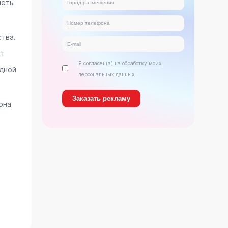
деть
тва.
ет
Я согласен(а) на обработку моих
дной
персональных данных
она