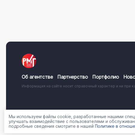
Об агентстве
Партнерство
Портфолио
Ново
Информация на сайте носит справочный характер и ни при к
© 2001 - 2026, ООО «Регион Медиа Групп»
Политика об
Мы используем файлы cookie, разработанные нашими специ
улучшать взаимодействие с пользователями и обслуживан
подробные сведения смотрите в нашей
Политике в отноше