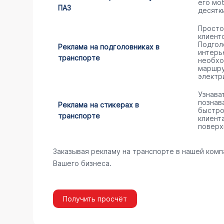
его мо
ПАЗ
десятк
Просто
клиент
Подгол
Реклама на подголовниках в
интерь
транспорте
необхо
маршру
электр
Узнава
познав
Реклама на стикерах в
быстро
транспорте
клиент
поверх
Заказывая рекламу на транспорте в нашей комп
Вашего бизнеса.
Получить просчёт