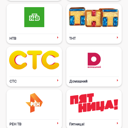
НТВ
ТНТ
СТС
Домашний
РЕН ТВ
Пятница!