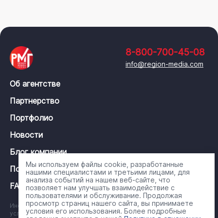
8-800-700-45-08
info@region-media.com
Об агентстве
Партнерство
Портфолио
Новости
Блог компании
Мы используем файлы cookie, разработанные
Политика конфиденциальности
нашими специалистами и третьими лицами, для
анализа событий на нашем веб-сайте, что
FAQ
позволяет нам улучшать взаимодействие с
пользователями и обслуживание. Продолжая
просмотр страниц нашего сайта, вы принимаете
Информация на сайте носит справочный характер и ни при каких
условия его использования. Более подробные
условиях не является публичной офертой