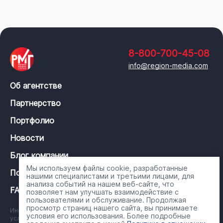
8-800-700-45-08
info@region-media.com
Об агентстве
Партнерство
Портфолио
Новости
Блог компании
Мы используем файлы cookie, разработанные
Политика конфиденциальности
нашими специалистами и третьими лицами, для
анализа событий на нашем веб-сайте, что
FAQ
позволяет нам улучшать взаимодействие с
пользователями и обслуживание. Продолжая
просмотр страниц нашего сайта, вы принимаете
Информация на сайте носит справочный характер и ни при каких
условия его использования. Более подробные
условиях не является публичной офертой