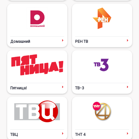
Домашний
РЕН ТВ
Пятница!
ТВ-3
ТВЦ
ТНТ 4