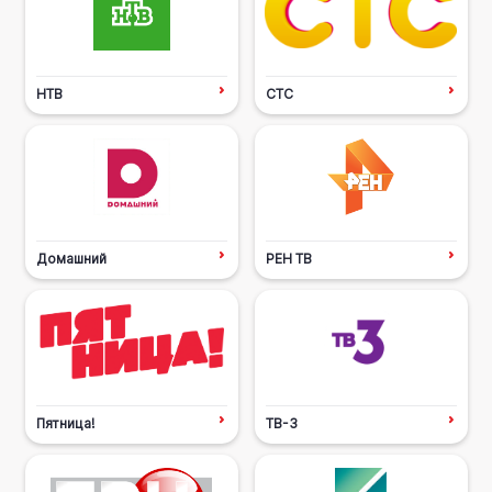
НТВ
СТС
Домашний
РЕН ТВ
Пятница!
ТВ-3