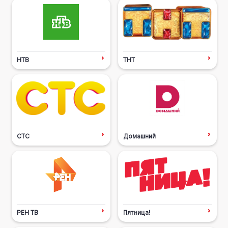
НТВ
ТНТ
СТС
Домашний
РЕН ТВ
Пятница!