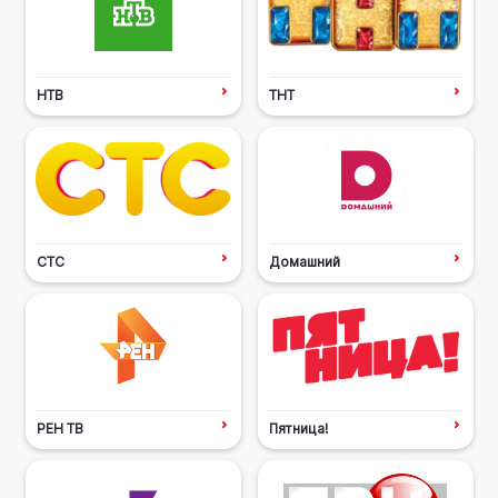
НТВ
ТНТ
СТС
Домашний
РЕН ТВ
Пятница!