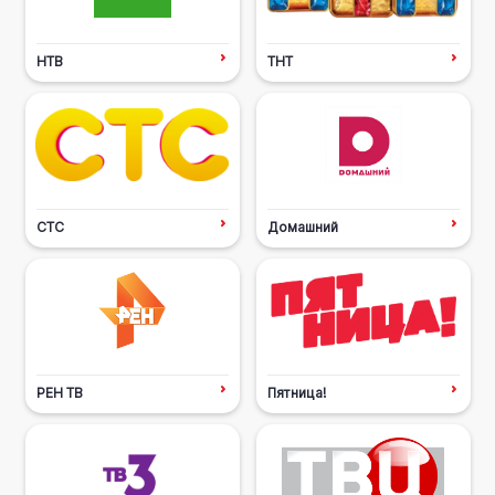
НТВ
ТНТ
СТС
Домашний
РЕН ТВ
Пятница!