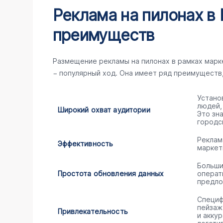
Реклама на пилонах в
преимуществ
Размещение рекламы на пилонах в рамках мар
− популярный ход. Она имеет ряд преимуществ
Устано
людей,
Широкий охват аудитории
Это зн
городс
Реклам
Эффективность
маркет
Больши
Простота обновления данных
операт
предло
Специф
пейзаж
Привлекательность
и акку