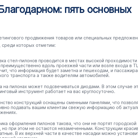
 Благодарном: пять основных
кетингового продвижения товаров или специальных предложен
, среди которых отметим:
вка стел-пилонов проводится в местах высокой проходимости
 преимущественно вдоль проезжей части или возле входа в ТЦ
ачит, что информация будет заметна и пешеходам, и пассажир
кого транспорта а также водителям автомобилей.
а на пилонах может подсвечиваться диодами. В этом случае э
инговый инструмент работает на вас круглосуточно.
нство конструкций оснащены сменными панелями, что позвол
ивно подавать вашим клиентам свежую информацию об актуал
жениях.
ика оформления пилонов такова, что они не портят городской
, но при этом не остаются незамеченными. Конструкции краси
ратные. В их верхней части в качестве насадки можно установи