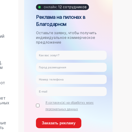
онлайн:
12 сотрудников
Реклама на пилонах в
Благодарном
Оставьте заявку, чтобы получить
ий
индивидуальное коммерческое
предложение
.
ам
тот
яет
ьных
Я согласен(а) на обработку моих
персональных данных
вые
ть