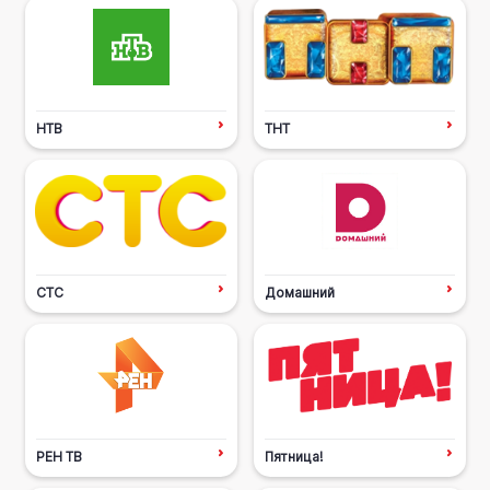
НТВ
ТНТ
СТС
Домашний
РЕН ТВ
Пятница!