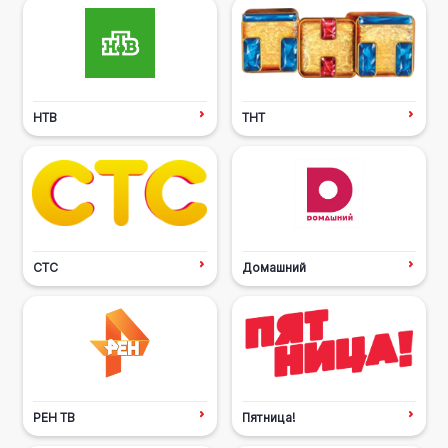
НТВ
ТНТ
СТС
Домашний
РЕН ТВ
Пятница!