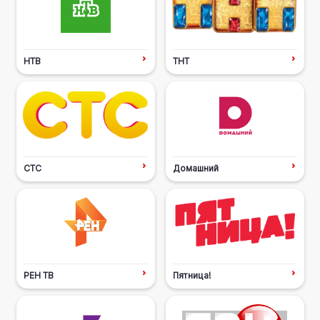
НТВ
ТНТ
СТС
Домашний
РЕН ТВ
Пятница!