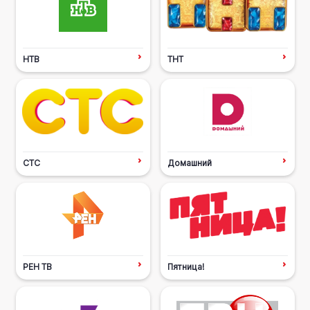
НТВ
ТНТ
СТС
Домашний
РЕН ТВ
Пятница!