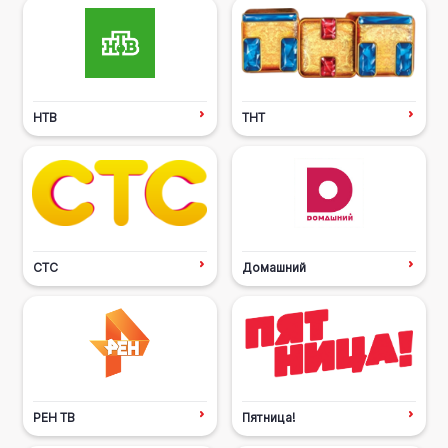
НТВ
ТНТ
СТС
Домашний
РЕН ТВ
Пятница!