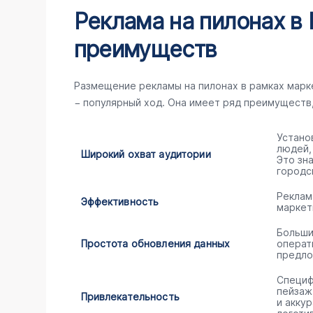
Реклама на пилонах в 
преимуществ
Размещение рекламы на пилонах в рамках мар
− популярный ход. Она имеет ряд преимуществ
Устано
людей,
Широкий охват аудитории
Это зн
городс
Реклам
Эффективность
маркет
Больши
Простота обновления данных
операт
предло
Специф
пейзаж
Привлекательность
и акку