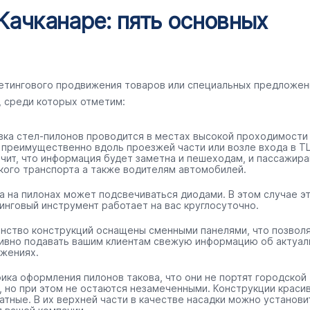
Качканаре: пять основных
кетингового продвижения товаров или специальных предложен
, среди которых отметим:
вка стел-пилонов проводится в местах высокой проходимости
 преимущественно вдоль проезжей части или возле входа в ТЦ
ачит, что информация будет заметна и пешеходам, и пассажир
кого транспорта а также водителям автомобилей.
а на пилонах может подсвечиваться диодами. В этом случае э
инговый инструмент работает на вас круглосуточно.
нство конструкций оснащены сменными панелями, что позвол
ивно подавать вашим клиентам свежую информацию об актуал
жениях.
ика оформления пилонов такова, что они не портят городской
, но при этом не остаются незамеченными. Конструкции краси
ратные. В их верхней части в качестве насадки можно установи