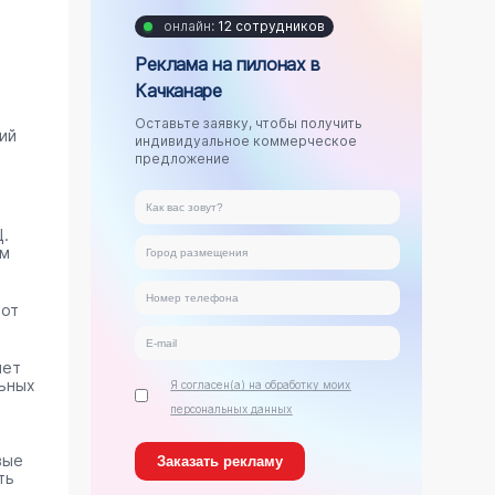
онлайн:
12 сотрудников
Реклама на пилонах в
Качканаре
Оставьте заявку, чтобы получить
ий
индивидуальное коммерческое
предложение
.
ам
тот
яет
ьных
Я согласен(а) на обработку моих
персональных данных
вые
ть