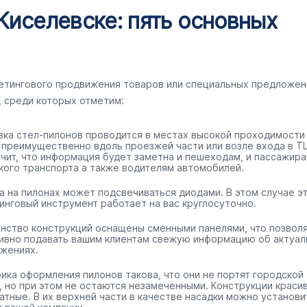
Киселевске: пять основных
кетингового продвижения товаров или специальных предложен
, среди которых отметим:
вка стел-пилонов проводится в местах высокой проходимости
 преимущественно вдоль проезжей части или возле входа в ТЦ
ачит, что информация будет заметна и пешеходам, и пассажир
кого транспорта а также водителям автомобилей.
а на пилонах может подсвечиваться диодами. В этом случае э
инговый инструмент работает на вас круглосуточно.
нство конструкций оснащены сменными панелями, что позвол
ивно подавать вашим клиентам свежую информацию об актуал
жениях.
ика оформления пилонов такова, что они не портят городской
, но при этом не остаются незамеченными. Конструкции краси
ратные. В их верхней части в качестве насадки можно установи