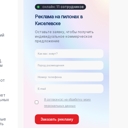
онлайн:
11 сотрудников
Реклама на пилонах в
Киселевске
Оставьте заявку, чтобы получить
ий
индивидуальное коммерческое
предложение
.
ам
тот
яет
ьных
Я согласен(а) на обработку моих
персональных данных
вые
ть