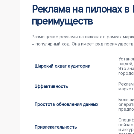
Реклама на пилонах в 
преимуществ
Размещение рекламы на пилонах в рамках мар
− популярный ход. Она имеет ряд преимуществ
Устано
людей,
Широкий охват аудитории
Это зн
городс
Реклам
Эффективность
маркет
Больши
Простота обновления данных
операт
предло
Специф
пейзаж
Привлекательность
и акку