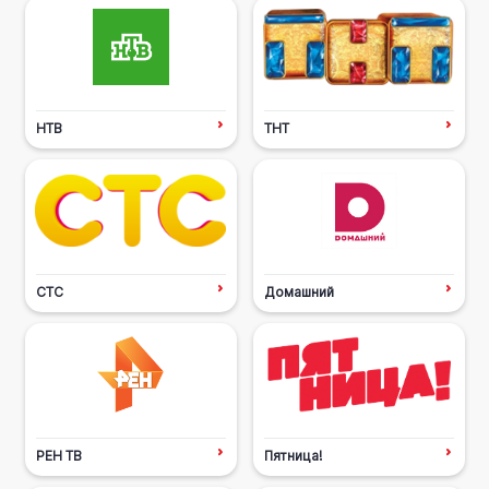
НТВ
ТНТ
СТС
Домашний
РЕН ТВ
Пятница!