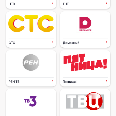
НТВ
ТНТ
СТС
Домашний
РЕН ТВ
Пятница!