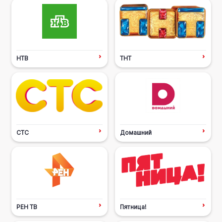
НТВ
ТНТ
СТС
Домашний
РЕН ТВ
Пятница!