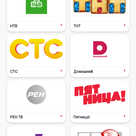
НТВ
ТНТ
СТС
Домашний
РЕН ТВ
Пятница!