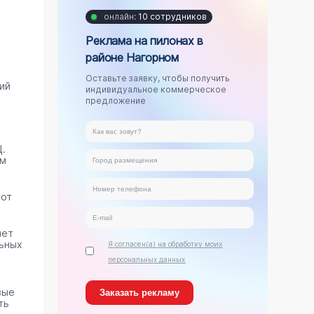
онлайн:
10 сотрудников
Реклама на пилонах в
районе Нагорном
Оставьте заявку, чтобы получить
ий
индивидуальное коммерческое
предложение
.
ам
тот
яет
ьных
Я согласен(а) на обработку моих
персональных данных
вые
ть