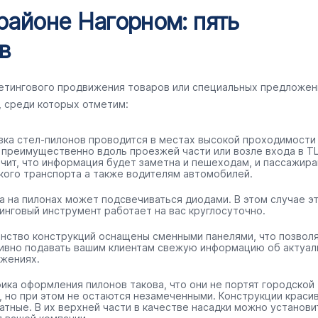
районе Нагорном: пять
в
кетингового продвижения товаров или специальных предложен
, среди которых отметим:
вка стел-пилонов проводится в местах высокой проходимости
 преимущественно вдоль проезжей части или возле входа в ТЦ
ачит, что информация будет заметна и пешеходам, и пассажир
кого транспорта а также водителям автомобилей.
а на пилонах может подсвечиваться диодами. В этом случае э
инговый инструмент работает на вас круглосуточно.
нство конструкций оснащены сменными панелями, что позвол
ивно подавать вашим клиентам свежую информацию об актуал
жениях.
ика оформления пилонов такова, что они не портят городской
, но при этом не остаются незамеченными. Конструкции краси
ратные. В их верхней части в качестве насадки можно установи