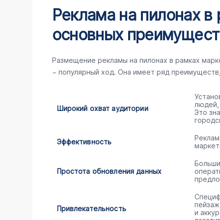
Реклама на пилонах в 
основных преимущест
Размещение рекламы на пилонах в рамках мар
− популярный ход. Она имеет ряд преимуществ
Устано
людей,
Широкий охват аудитории
Это зн
городс
Реклам
Эффективность
маркет
Больши
Простота обновления данных
операт
предло
Специф
пейзаж
Привлекательность
и акку