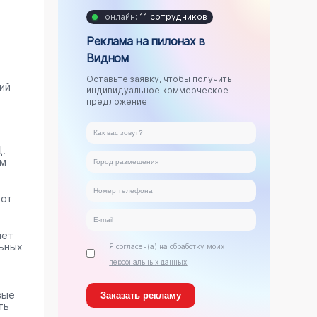
онлайн:
11 сотрудников
Реклама на пилонах в
Видном
Оставьте заявку, чтобы получить
ий
индивидуальное коммерческое
предложение
.
ам
тот
яет
ьных
Я согласен(а) на обработку моих
персональных данных
вые
ть