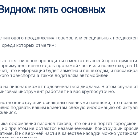
Видном: пять основных
кетингового продвижения товаров или специальных предложен
, среди которых отметим:
вка стел-пилонов проводится в местах высокой проходимости
 преимущественно вдоль проезжей части или возле входа в ТЦ
ачит, что информация будет заметна и пешеходам, и пассажир
кого транспорта а также водителям автомобилей.
а на пилонах может подсвечиваться диодами. В этом случае э
инговый инструмент работает на вас круглосуточно.
нство конструкций оснащены сменными панелями, что позвол
ивно подавать вашим клиентам свежую информацию об актуал
жениях.
ика оформления пилонов такова, что они не портят городской
, но при этом не остаются незамеченными. Конструкции краси
ратные. В их верхней части в качестве насадки можно установи