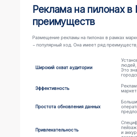
Реклама на пилонах в 
преимуществ
Размещение рекламы на пилонах в рамках мар
− популярный ход. Она имеет ряд преимуществ
Устано
людей,
Широкий охват аудитории
Это зн
городс
Реклам
Эффективность
маркет
Больши
Простота обновления данных
операт
предло
Специф
пейзаж
Привлекательность
и акку