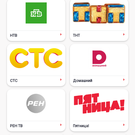
НТВ
ТНТ
СТС
Домашний
РЕН ТВ
Пятница!