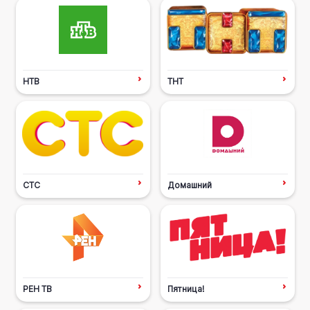
НТВ
ТНТ
СТС
Домашний
РЕН ТВ
Пятница!