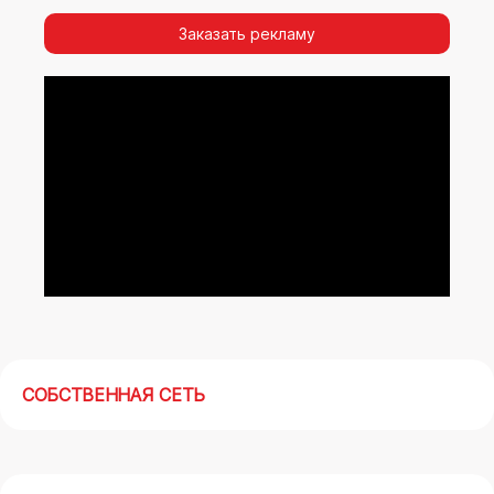
видимости, а также высокая частота
повторных контактов.
Заказать рекламу
Реклама на арках(мегасайтах) в Чапаевске –
современный маркетинговый инструмент,
позволяющий в кратчайшие сроки получить
максимальный отклик.
СОБСТВЕННАЯ СЕТЬ