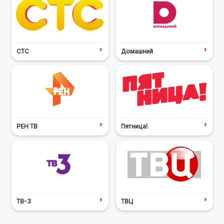
СТС
Домашний
РЕН ТВ
Пятница!
ТВ-3
ТВЦ