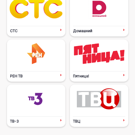
СТС
Домашний
РЕН ТВ
Пятница!
ТВ-3
ТВЦ