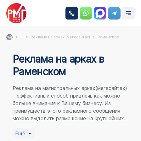
...
Реклама на арках (мегасайтах)
Раменское
Реклама на аркаx в
Раменском
Реклама на магистральных арках(мегасайтах)
– эффективный способ привлечь как можно
больше внимания к Вашему бизнесу. Из
преимуществ этого рекламного сообщения
можно выделить размещение на крупнейших
магистралях города, по отношению к
пешеходному потоку расположение в прямой
Ещё