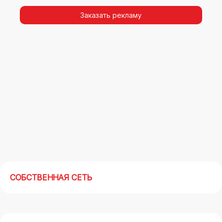
видимости, а также высокая частота
повторных контактов.
Заказать рекламу
Реклама на арках(мегасайтах) в Раменском –
современный маркетинговый инструмент,
позволяющий в кратчайшие сроки получить
максимальный отклик.
СОБСТВЕННАЯ СЕТЬ