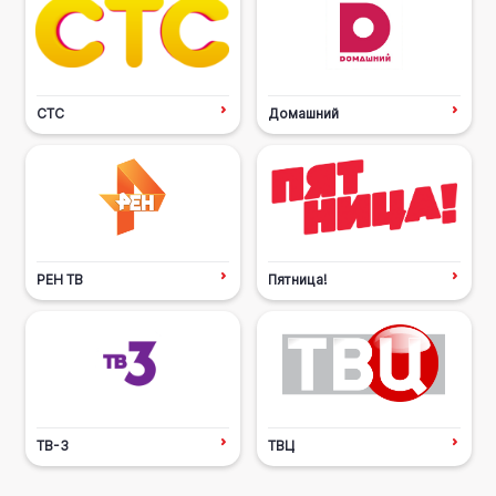
СТС
Домашний
РЕН ТВ
Пятница!
ТВ-3
ТВЦ