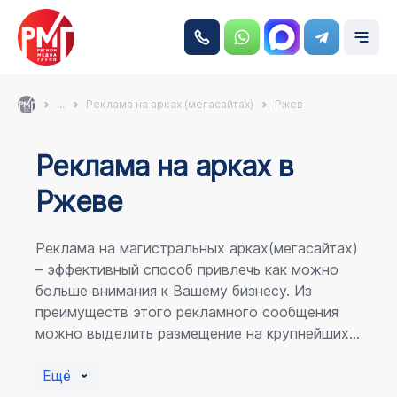
...
Реклама на арках (мегасайтах)
Ржев
Реклама на аркаx в
Ржеве
Реклама на магистральных арках(мегасайтах)
– эффективный способ привлечь как можно
больше внимания к Вашему бизнесу. Из
преимуществ этого рекламного сообщения
можно выделить размещение на крупнейших
магистралях города, по отношению к
пешеходному потоку расположение в прямой
Ещё