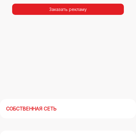
видимости, а также высокая частота
повторных контактов.
Заказать рекламу
Реклама на арках(мегасайтах) в Ржеве –
современный маркетинговый инструмент,
позволяющий в кратчайшие сроки получить
максимальный отклик.
СОБСТВЕННАЯ СЕТЬ