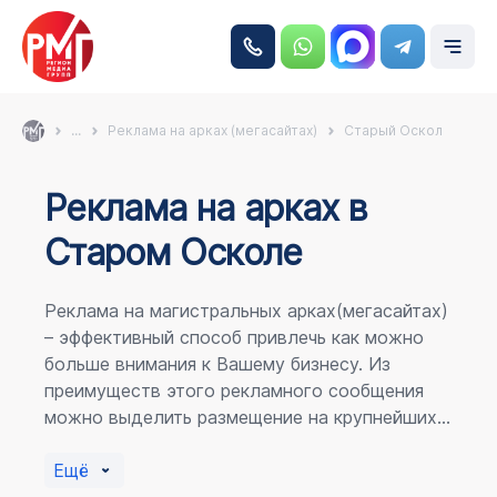
...
Реклама на арках (мегасайтах)
Старый Оскол
Реклама на аркаx в
Старом Осколе
Реклама на магистральных арках(мегасайтах)
– эффективный способ привлечь как можно
больше внимания к Вашему бизнесу. Из
преимуществ этого рекламного сообщения
можно выделить размещение на крупнейших
магистралях города, по отношению к
пешеходному потоку расположение в прямой
Ещё