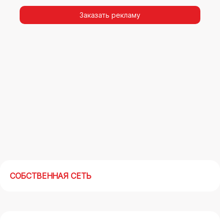
видимости, а также высокая частота
повторных контактов.
Заказать рекламу
Реклама на арках(мегасайтах) в Старом
Осколе – современный маркетинговый
инструмент, позволяющий в кратчайшие сроки
получить максимальный отклик.
СОБСТВЕННАЯ СЕТЬ