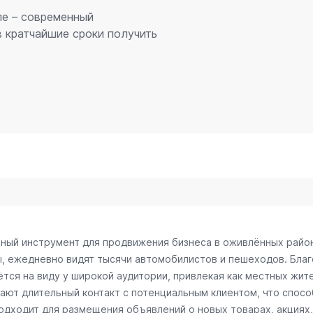
ле – современный
 кратчайшие сроки получить
вный инструмент для продвижения бизнеса в оживлённых район
ы, ежедневно видят тысячи автомобилистов и пешеходов. Бл
тся на виду у широкой аудитории, привлекая как местных жите
вают длительный контакт с потенциальным клиентом, что спо
одходит для размещения объявлений о новых товарах, акциях,