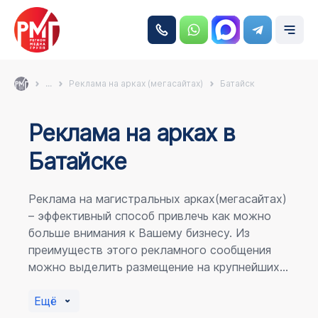
...
Реклама на арках (мегасайтах)
Батайск
Реклама на аркаx в
Батайске
Реклама на магистральных арках(мегасайтах)
– эффективный способ привлечь как можно
больше внимания к Вашему бизнесу. Из
преимуществ этого рекламного сообщения
можно выделить размещение на крупнейших
магистралях города, по отношению к
пешеходному потоку расположение в прямой
Ещё