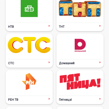
НТВ
ТНТ
СТС
Домашний
РЕН ТВ
Пятница!