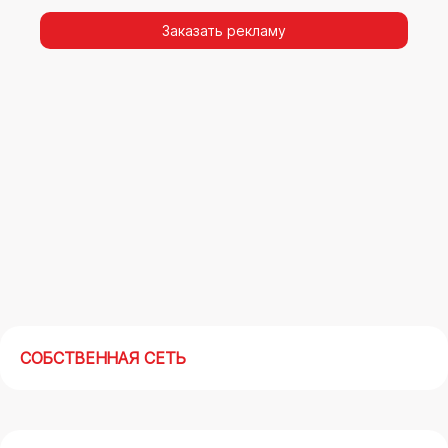
видимости, а также высокая частота
повторных контактов.
Заказать рекламу
Реклама на арках(мегасайтах) в Батайске –
современный маркетинговый инструмент,
позволяющий в кратчайшие сроки получить
максимальный отклик.
СОБСТВЕННАЯ СЕТЬ