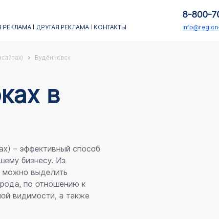
8-800-7
 РЕКЛАМА
ДРУГАЯ РЕКЛАМА
КОНТАКТЫ
info@regio
асайтах)
Будённовск
каx в
ах) – эффективный способ
шему бизнесу. Из
я можно выделить
рода, по отношению к
ой видимости, а также