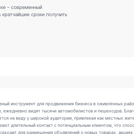
ске – современный
 кратчайшие сроки получить
ивный инструмент для продвижения бизнеса в оживлённых райо
ы, ежедневно видят тысячи автомобилистов и пешеходов. Бл
тся на виду у широкой аудитории, привлекая как местных жите
ивают длительный контакт с потенциальным клиентом, что спо
одходит для размещения объявлений о новых товарах, акциях,