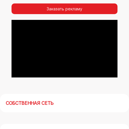
видимости, а также высокая частота
повторных контактов.
Заказать рекламу
Реклама на арках(мегасайтах) в Евпатории –
современный маркетинговый инструмент,
позволяющий в кратчайшие сроки получить
максимальный отклик.
СОБСТВЕННАЯ СЕТЬ