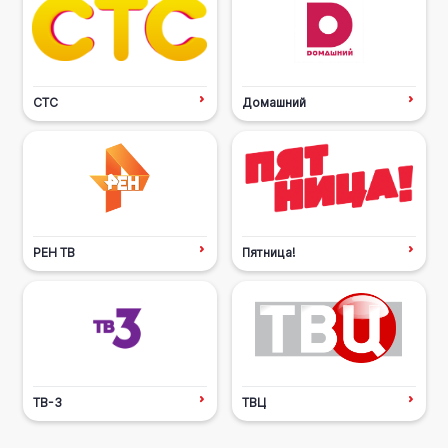
СТС
Домашний
РЕН ТВ
Пятница!
ТВ-3
ТВЦ