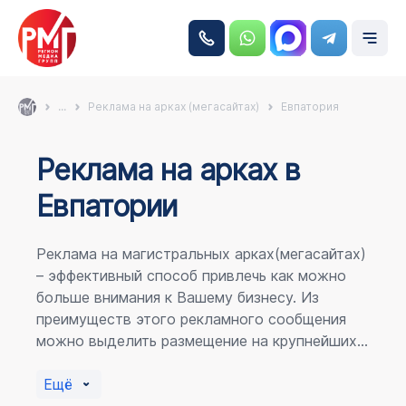
...
Реклама на арках (мегасайтах)
Евпатория
Реклама на аркаx в
Евпатории
Реклама на магистральных арках(мегасайтах)
– эффективный способ привлечь как можно
больше внимания к Вашему бизнесу. Из
преимуществ этого рекламного сообщения
можно выделить размещение на крупнейших
магистралях города, по отношению к
пешеходному потоку расположение в прямой
Ещё