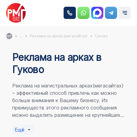
...
Реклама на арках (мегасайтах)
Гуково
Реклама на аркаx в
Гуково
Реклама на магистральных арках(мегасайтах)
– эффективный способ привлечь как можно
больше внимания к Вашему бизнесу. Из
преимуществ этого рекламного сообщения
можно выделить размещение на крупнейших
магистралях города, по отношению к
пешеходному потоку расположение в прямой
Ещё