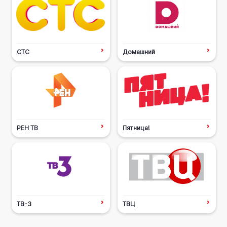
СТС
Домашний
РЕН ТВ
Пятница!
ТВ-3
ТВЦ