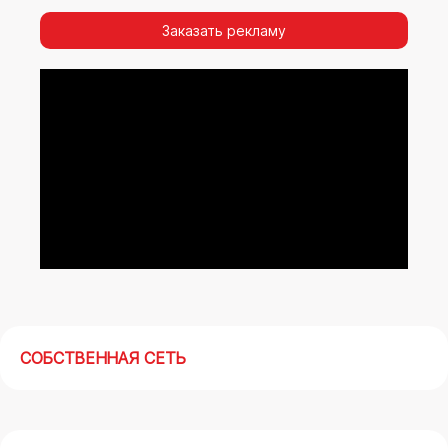
видимости, а также высокая частота
повторных контактов.
Заказать рекламу
Реклама на арках(мегасайтах) в Гуково –
современный маркетинговый инструмент,
позволяющий в кратчайшие сроки получить
максимальный отклик.
СОБСТВЕННАЯ СЕТЬ