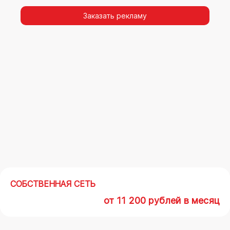
видимости, а также высокая частота
повторных контактов.
Заказать рекламу
Реклама на арках(мегасайтах) в Ижевске –
современный маркетинговый инструмент,
позволяющий в кратчайшие сроки получить
максимальный отклик.
СОБСТВЕННАЯ СЕТЬ
от 11 200 рублей в месяц