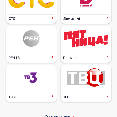
СТС
Домашний
РЕН ТВ
Пятница!
ТВ-3
ТВЦ
Смотреть все