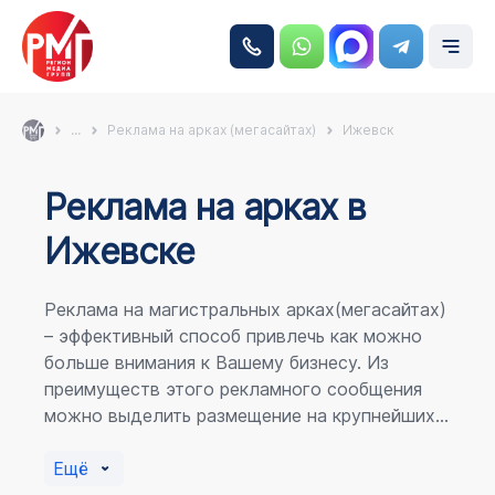
...
Реклама на арках (мегасайтах)
Ижевск
Реклама на аркаx в
Ижевске
Реклама на магистральных арках(мегасайтах)
– эффективный способ привлечь как можно
больше внимания к Вашему бизнесу. Из
преимуществ этого рекламного сообщения
можно выделить размещение на крупнейших
магистралях города, по отношению к
пешеходному потоку расположение в прямой
Ещё