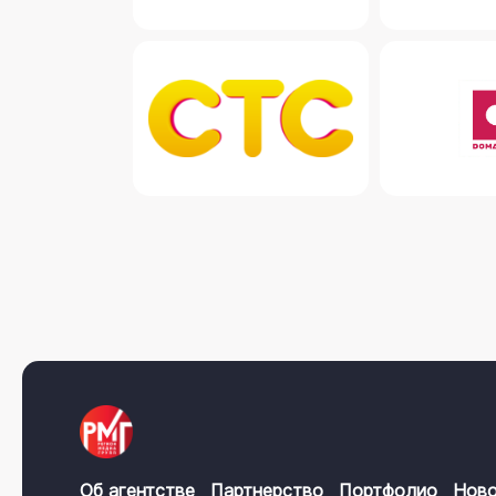
Об агентстве
Партнерство
Портфолио
Ново