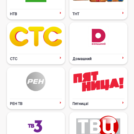
НТВ
ТНТ
СТС
Домашний
РЕН ТВ
Пятница!