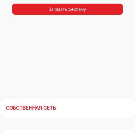
видимости, а также высокая частота
повторных контактов.
Заказать рекламу
Реклама на арках(мегасайтах) в Костроме –
современный маркетинговый инструмент,
позволяющий в кратчайшие сроки получить
максимальный отклик.
СОБСТВЕННАЯ СЕТЬ