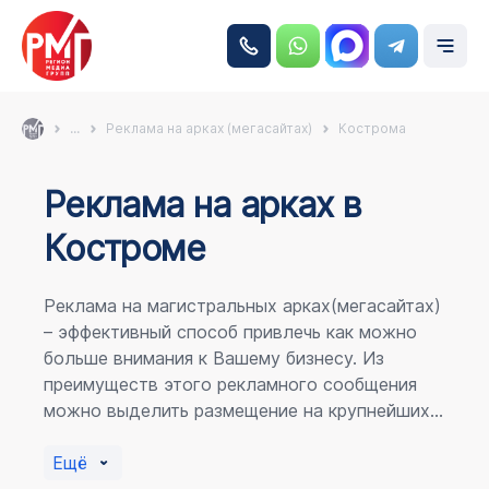
...
Реклама на арках (мегасайтах)
Кострома
Реклама на аркаx в
Костроме
Реклама на магистральных арках(мегасайтах)
– эффективный способ привлечь как можно
больше внимания к Вашему бизнесу. Из
преимуществ этого рекламного сообщения
можно выделить размещение на крупнейших
магистралях города, по отношению к
пешеходному потоку расположение в прямой
Ещё