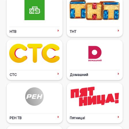
НТВ
ТНТ
СТС
Домашний
РЕН ТВ
Пятница!