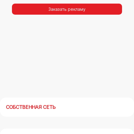
видимости, а также высокая частота
повторных контактов.
Заказать рекламу
Реклама на арках(мегасайтах) в Мелеузе –
современный маркетинговый инструмент,
позволяющий в кратчайшие сроки получить
максимальный отклик.
СОБСТВЕННАЯ СЕТЬ