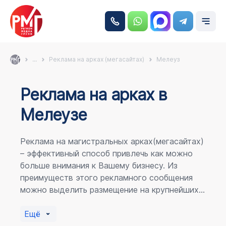
...
Реклама на арках (мегасайтах)
Мелеуз
Реклама на аркаx в
Мелеузе
Реклама на магистральных арках(мегасайтах)
– эффективный способ привлечь как можно
больше внимания к Вашему бизнесу. Из
преимуществ этого рекламного сообщения
можно выделить размещение на крупнейших
магистралях города, по отношению к
пешеходному потоку расположение в прямой
Ещё