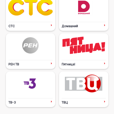
СТС
Домашний
РЕН ТВ
Пятница!
ТВ-3
ТВЦ