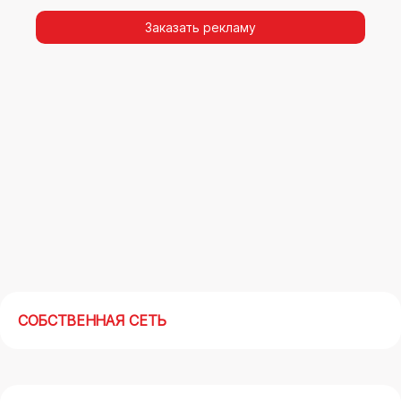
видимости, а также высокая частота
повторных контактов.
Заказать рекламу
Реклама на арках(мегасайтах) в Миассе –
современный маркетинговый инструмент,
позволяющий в кратчайшие сроки получить
максимальный отклик.
СОБСТВЕННАЯ СЕТЬ