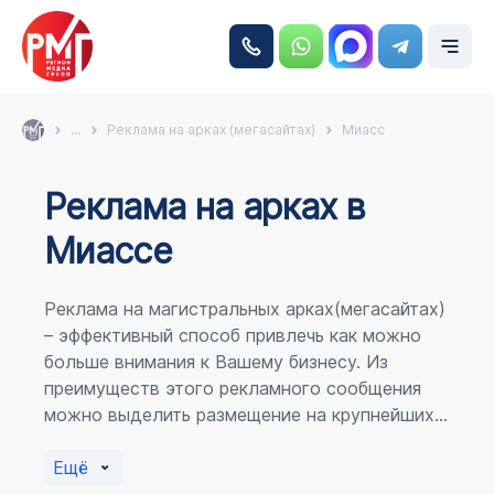
...
Реклама на арках (мегасайтах)
Миасс
Реклама на аркаx в
Миассе
Реклама на магистральных арках(мегасайтах)
– эффективный способ привлечь как можно
больше внимания к Вашему бизнесу. Из
преимуществ этого рекламного сообщения
можно выделить размещение на крупнейших
магистралях города, по отношению к
пешеходному потоку расположение в прямой
Ещё