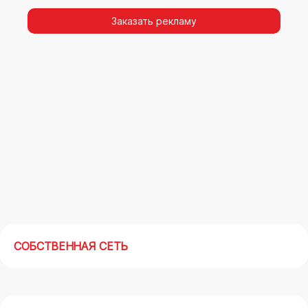
видимости, а также высокая частота
повторных контактов.
Заказать рекламу
Реклама на арках(мегасайтах) в Мичуринске –
современный маркетинговый инструмент,
позволяющий в кратчайшие сроки получить
максимальный отклик.
СОБСТВЕННАЯ СЕТЬ