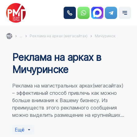
...
Реклама на арках (мегасайтах)
Мичуринск
Реклама на аркаx в
Мичуринске
Реклама на магистральных арках(мегасайтах)
– эффективный способ привлечь как можно
больше внимания к Вашему бизнесу. Из
преимуществ этого рекламного сообщения
можно выделить размещение на крупнейших
магистралях города, по отношению к
пешеходному потоку расположение в прямой
Ещё