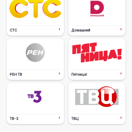
СТС
Домашний
РЕН ТВ
Пятница!
ТВ-3
ТВЦ