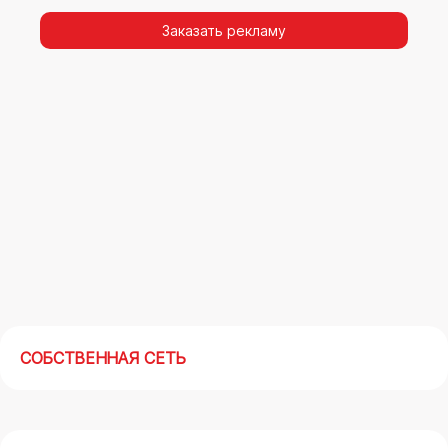
видимости, а также высокая частота
повторных контактов.
Заказать рекламу
Реклама на арках(мегасайтах) в Минусинске –
современный маркетинговый инструмент,
позволяющий в кратчайшие сроки получить
максимальный отклик.
СОБСТВЕННАЯ СЕТЬ