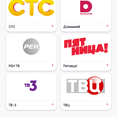
СТС
Домашний
РЕН ТВ
Пятница!
ТВ-3
ТВЦ