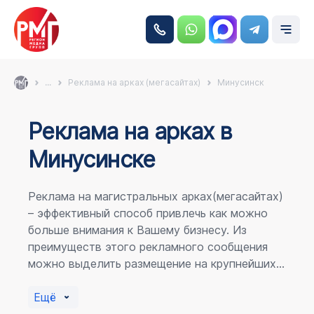
...
Реклама на арках (мегасайтах)
Минусинск
Реклама на аркаx в
Минусинске
Реклама на магистральных арках(мегасайтах)
– эффективный способ привлечь как можно
больше внимания к Вашему бизнесу. Из
преимуществ этого рекламного сообщения
можно выделить размещение на крупнейших
магистралях города, по отношению к
пешеходному потоку расположение в прямой
Ещё