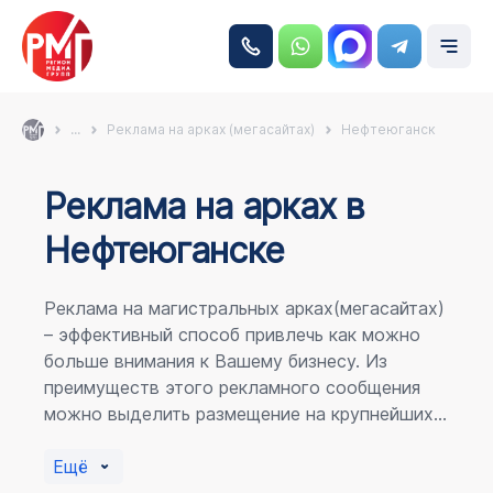
...
Реклама на арках (мегасайтах)
Нефтеюганск
Реклама на аркаx в
Нефтеюганске
Реклама на магистральных арках(мегасайтах)
– эффективный способ привлечь как можно
больше внимания к Вашему бизнесу. Из
преимуществ этого рекламного сообщения
можно выделить размещение на крупнейших
магистралях города, по отношению к
пешеходному потоку расположение в прямой
Ещё