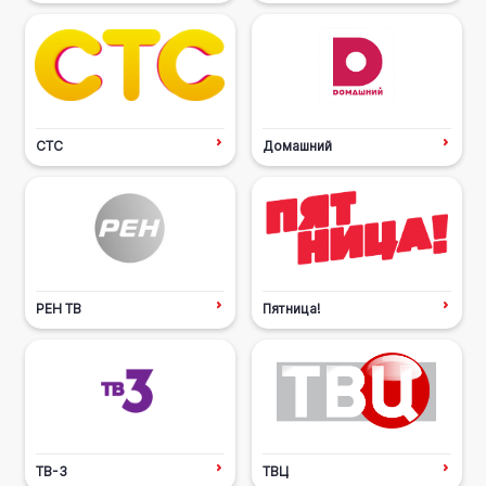
СТС
Домашний
РЕН ТВ
Пятница!
ТВ-3
ТВЦ