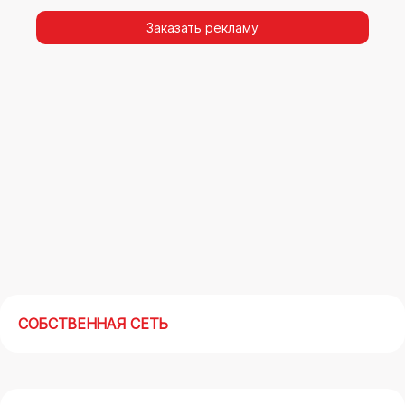
видимости, а также высокая частота
повторных контактов.
Заказать рекламу
Реклама на арках(мегасайтах) в
Нефтеюганске – современный маркетинговый
инструмент, позволяющий в кратчайшие сроки
получить максимальный отклик.
СОБСТВЕННАЯ СЕТЬ