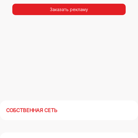
видимости, а также высокая частота
повторных контактов.
Заказать рекламу
Реклама на арках(мегасайтах) в Нижнекамске
– современный маркетинговый инструмент,
позволяющий в кратчайшие сроки получить
максимальный отклик.
СОБСТВЕННАЯ СЕТЬ