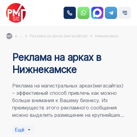
...
Реклама на арках (мегасайтах)
Нижнекамск
Реклама на аркаx в
Нижнекамске
Реклама на магистральных арках(мегасайтах)
– эффективный способ привлечь как можно
больше внимания к Вашему бизнесу. Из
преимуществ этого рекламного сообщения
можно выделить размещение на крупнейших
магистралях города, по отношению к
пешеходному потоку расположение в прямой
Ещё