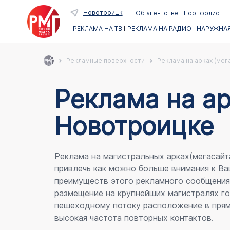
Новотроицк
Об агентстве
Портфолио
РЕКЛАМА НА ТВ
РЕКЛАМА НА РАДИО
НАРУЖНАЯ
Рекламные поверхности
Реклама на арках (мег
Реклама на ар
Новотроицке
Реклама на магистральных арках(мегасайт
привлечь как можно больше внимания к Ва
преимуществ этого рекламного сообщени
размещение на крупнейших магистралях го
пешеходному потоку расположение в прям
высокая частота повторных контактов.