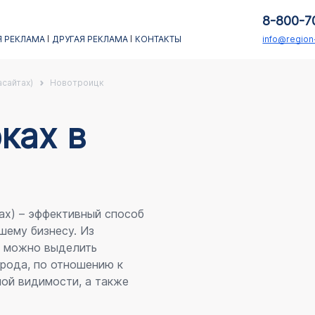
8-800-7
 РЕКЛАМА
ДРУГАЯ РЕКЛАМА
КОНТАКТЫ
info@regio
асайтах)
Новотроицк
каx в
ах) – эффективный способ
шему бизнесу. Из
я можно выделить
рода, по отношению к
ой видимости, а также