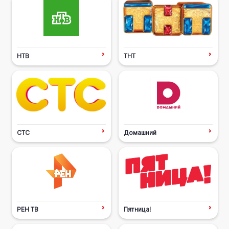
НТВ
ТНТ
СТС
Домашний
РЕН ТВ
Пятница!