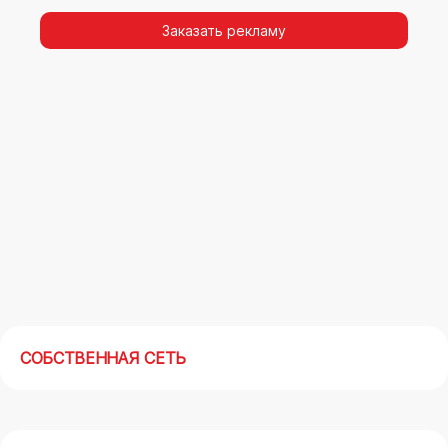
видимости, а также высокая частота
повторных контактов.
Заказать рекламу
Реклама на арках(мегасайтах) в Пятигорске –
современный маркетинговый инструмент,
позволяющий в кратчайшие сроки получить
максимальный отклик.
СОБСТВЕННАЯ СЕТЬ